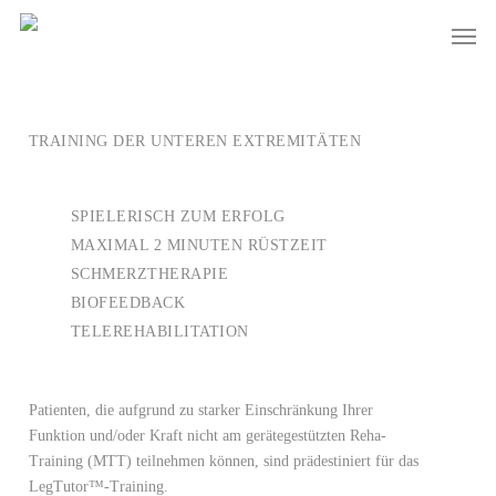
Skip
Men
to
main
content
TRAINING DER UNTEREN EXTREMITÄTEN
SPIELERISCH ZUM ERFOLG
MAXIMAL 2 MINUTEN RÜSTZEIT
SCHMERZTHERAPIE
BIOFEEDBACK
TELEREHABILITATION
Patienten, die aufgrund zu starker Einschränkung Ihrer
Funktion und/oder Kraft nicht am gerätegestützten Reha-
Training (MTT) teilnehmen können, sind prädestiniert für das
LegTutor™-Training.